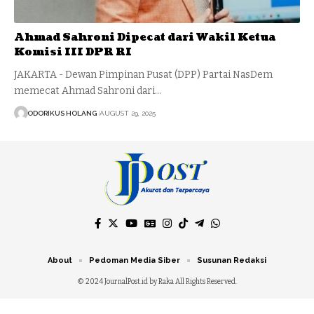
Ahmad Sahroni Dipecat dari Wakil Ketua
Komisi III DPR RI
JAKARTA - Dewan Pimpinan Pusat (DPP) Partai NasDem
memecat Ahmad Sahroni dari…
ODORIKUS HOLANG
AUGUST 29, 2025
About
Pedoman Media Siber
Susunan Redaksi
© 2024 JournalPost.id by Raka All Rights Reserved.