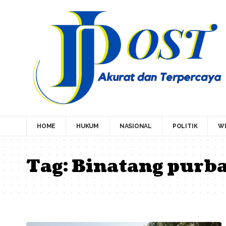
HOME
HUKUM
NASIONAL
POLITIK
WI
Tag:
Binatang purb