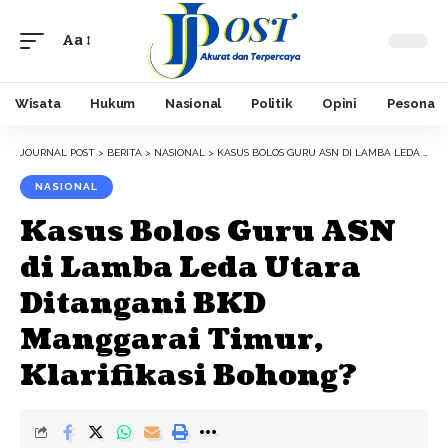
Aa
Font
Resizer
Wisata
Hukum
Nasional
Politik
Opini
Pesona
JOURNAL POST
>
BERITA
>
NASIONAL
>
KASUS BOLOS GURU ASN DI LAMBA LEDA UTARA DITANGANI BKD MANGGARAI TIMUR, KLARIFIKASI BOHONG?
NASIONAL
Kasus Bolos Guru ASN
di Lamba Leda Utara
Ditangani BKD
Manggarai Timur,
Klarifikasi Bohong?