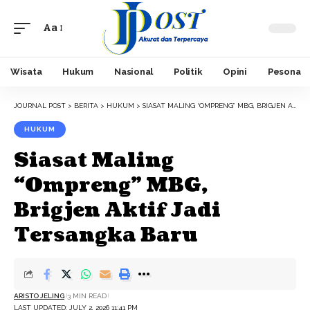
Aa
Font
Resizer
Wisata
Hukum
Nasional
Politik
Opini
Pesona
JOURNAL POST
>
BERITA
>
HUKUM
>
SIASAT MALING “OMPRENG” MBG, BRIGJEN AKTIF JADI TERSANGKA BARU
HUKUM
Siasat Maling
“Ompreng” MBG,
Brigjen Aktif Jadi
Tersangka Baru
ARISTO JELING
3 MIN READ
LAST UPDATED: JULY 2, 2026 11:41 PM