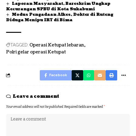
Laporan Masyarakat, Bareskrim Ungkap
Kecurangan SPBU di Kota Sukabumi
Modus Pengadaan Alkes, Dokter di Ruteng
Diduga Menipu IRT di Bima
Operasi Ketupat lebaran
TAGGED:
Polri gelar operasi Ketupat
Facebook
Leave a comment
Your email address will not be published.
Required fields are marked
*