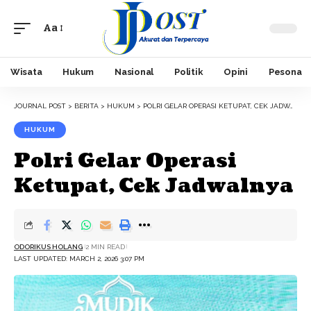
Aa
Font
Resizer
Wisata
Hukum
Nasional
Politik
Opini
Pesona
JOURNAL POST
>
BERITA
>
HUKUM
>
POLRI GELAR OPERASI KETUPAT, CEK JADWALNYA
HUKUM
Polri Gelar Operasi
Ketupat, Cek Jadwalnya
ODORIKUS HOLANG
2 MIN READ
LAST UPDATED: MARCH 2, 2026 3:07 PM