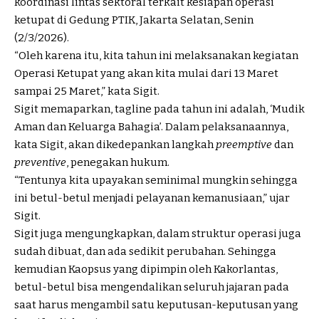
koordinasi lintas sektoral terkait kesiapan operasi
ketupat di Gedung PTIK, Jakarta Selatan, Senin
(2/3/2026).
“Oleh karena itu, kita tahun ini melaksanakan kegiatan
Operasi Ketupat yang akan kita mulai dari 13 Maret
sampai 25 Maret,” kata Sigit.
Sigit memaparkan, tagline pada tahun ini adalah, ‘Mudik
Aman dan Keluarga Bahagia’. Dalam pelaksanaannya,
kata Sigit, akan dikedepankan langkah
preemptive
dan
preventive
, penegakan hukum.
“Tentunya kita upayakan seminimal mungkin sehingga
ini betul-betul menjadi pelayanan kemanusiaan,” ujar
Sigit.
Sigit juga mengungkapkan, dalam struktur operasi juga
sudah dibuat, dan ada sedikit perubahan. Sehingga
kemudian Kaopsus yang dipimpin oleh Kakorlantas,
betul-betul bisa mengendalikan seluruh jajaran pada
saat harus mengambil satu keputusan-keputusan yang