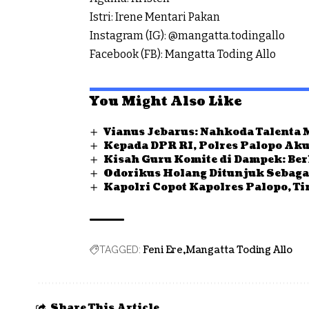
Istri: Irene Mentari Pakan
Instagram (IG): @mangatta.todingallo
Facebook (FB): Mangatta Toding Allo
You Might Also Like
Vianus Jebarus: Nahkoda Talenta
Kepada DPR RI, Polres Palopo Ak
Kisah Guru Komite di Dampek: Be
Odorikus Holang Ditunjuk Sebag
Kapolri Copot Kapolres Palopo, T
Feni Ere
Mangatta Toding Allo
TAGGED:
Share This Article