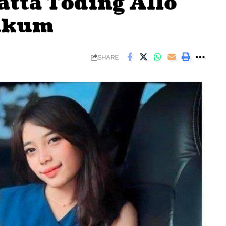
tta Toding Allo
Hukum
SHARE