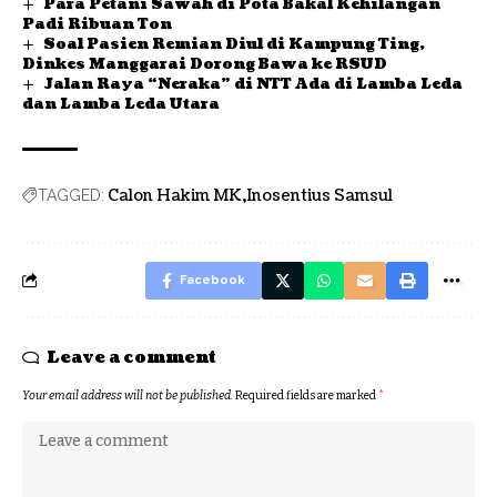
Para Petani Sawah di Pota Bakal Kehilangan
Padi Ribuan Ton
Soal Pasien Remian Diul di Kampung Ting,
Dinkes Manggarai Dorong Bawa ke RSUD
Jalan Raya “Neraka” di NTT Ada di Lamba Leda
dan Lamba Leda Utara
Calon Hakim MK
Inosentius Samsul
TAGGED:
Facebook
Leave a comment
Your email address will not be published.
Required fields are marked
*