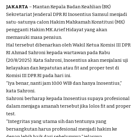
JAKARTA
– Mantan Kepala Badan Keahlian (BK)
Sekretariat Jenderal DPR RI Inosentius Samsul menjadi
satu-satunya calon Hakim Mahkamah Konstitusi (MK)
pengganti Hakim MK Arief Hidayat yang akan
memasuki masa pensiun.
Hal tersebut dibenarkan oleh Wakil Ketua Komisi III DPR
RI Ahmad Sahroni kepada wartawan pada Rabu
(20/8/2025). Kata Sahroni, Inosentius akan menjalani uji
kelayakan dan kepatutan atau fit and proper test di
Komisi III DPR RI pada hari ini.
“Iya benar, nanti jam 10.00 WIB dan hanya Inosentius,”
kata Sahroni.
Sahroni berharap kepada Inosentius supaya profesional
dalam menjaga amanah tersebut jika lolos fit and proper
test.
“Integritas yang utama sih dan tentunya yang
bersangkutan harus profesional menjadi hakim ke
depan lebih baik dari sebelumnya,” jelasnya.