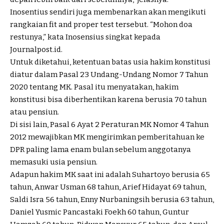
Inosentius sendiri juga membenarkan akan mengikuti
rangkaian fit and proper test tersebut. “Mohon doa
restunya,” kata Inosensius singkat kepada
Journalpost.id.
Untuk diketahui, ketentuan batas usia hakim konstitusi
diatur dalam Pasal 23 Undang-Undang Nomor 7 Tahun
2020 tentang MK. Pasal itu menyatakan, hakim
konstitusi bisa diberhentikan karena berusia 70 tahun
atau pensiun.
Di sisi lain, Pasal 6 Ayat 2 Peraturan MK Nomor 4 Tahun
2012 mewajibkan MK mengirimkan pemberitahuan ke
DPR paling lama enam bulan sebelum anggotanya
memasuki usia pensiun.
Adapun hakim MK saat ini adalah Suhartoyo berusia 65
tahun, Anwar Usman 68 tahun, Arief Hidayat 69 tahun,
Saldi Isra 56 tahun, Enny Nurbaningsih berusia 63 tahun,
Daniel Yusmic Pancastaki Foekh 60 tahun, Guntur