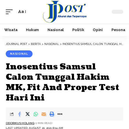
Aa
Font
Resizer
Wisata
Hukum
Nasional
Politik
Opini
Pesona
JOURNAL POST
>
BERITA
>
NASIONAL
>
INOSENTIUS SAMSUL CALON TUNGGAL HAKIM MK, FIT AND PROPER TEST HARI INI
NASIONAL
Inosentius Samsul
Calon Tunggal Hakim
MK, Fit And Proper Test
Hari Ini
ODORIKUS HOLANG
2 MIN READ
LAST UPDATED: AUGUST 20, 2025 8:59 AM