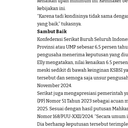
kenaikan upah minimum ini. Kemnaker be
kebijakan ini.
“Karena tadi kondisinya tidak sama deng
yang baik,” tukasnya.
Sambut Baik
Konfederasi Serikat Buruh Seluruh Indo
Provinsi atau UMP sebesar 6,5 persen tahun
pengusaha menerima keputusan yang diu
Elly mengatakan, nilai kenaikan 6.5 pers
meski sedikit di bawah keinginan KSBSI 
tersebut dan semoga saja unsur pengusaha 
November 2024.
Serikat juga mengapresiasi pemerintah 
(PP) Nomor 51 Tahun 2023 sebagai acuan
2025. Sesuai dengan hasil putusan Mahka
Nomor 168/PUU-XXII/2024. “Secara umum in
Dia berharap keputusan tersebut terimp