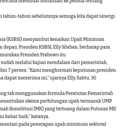
rencana membuat sosialisasi ke pemda tentang
an tahun-tahun sebelumnya semoga kita dapat sinergi
nesia (KSBSI) menyambut kenaikan Upah Minimum
 depan. Presiden KSBSI, Elly Silaban, berharap para
mumkan Presiden Prabowo itu.
en sudah melalui kajian mendalam dari pemerintah,
yakni 7 persen. “Kami menghormati keputusan presiden
dapat menerima ini,” ujarnya Elly, Sabtu, 30
yang tak menggunakan formula Peraturan Pemerintah
 menentukan skema perhitungan upah termasuk UMP
mah Konsititusi (MK) yang tertuang dalam Putusan MK
i kabar baik,” katanya.
lementasi pada penerapan upah minimum sektoral