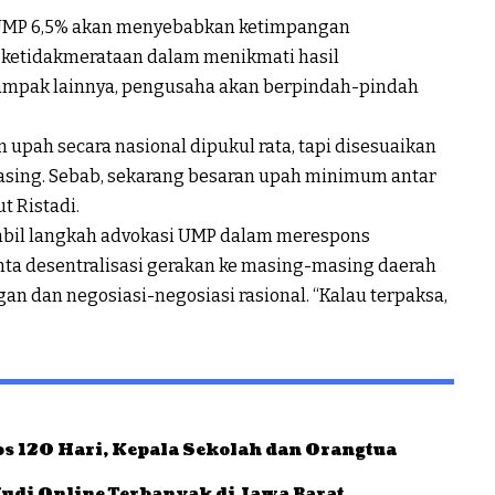
UMP 6,5% akan menyebabkan ketimpangan
 ketidakmerataan dalam menikmati hasil
ampak lainnya, pengusaha akan berpindah-pindah
upah secara nasional dipukul rata, tapi disesuaikan
sing. Sebab, sekarang besaran upah minimum antar
t Ristadi.
mbil langkah advokasi UMP dalam merespons
a desentralisasi gerakan ke masing-masing daerah
 dan negosiasi-negosiasi rasional. “Kalau terpaksa,
s 120 Hari, Kepala Sekolah dan Orangtua
udi Online Terbanyak di Jawa Barat