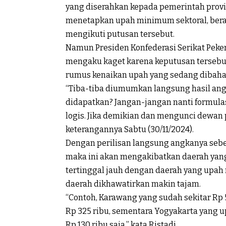
yang diserahkan kepada pemerintah provi
menetapkan upah minimum sektoral, berar
mengikuti putusan tersebut.
Namun Presiden Konfederasi Serikat Pekerj
mengaku kaget karena keputusan tersebu
rumus kenaikan upah yang sedang dibaha
“Tiba-tiba diumumkan langsung hasil angk
didapatkan? Jangan-jangan nanti formulasi
logis. Jika demikian dan mengunci dewan 
keterangannya Sabtu (30/11/2024).
Dengan perilisan langsung angkanya sebe
maka ini akan mengakibatkan daerah ya
tertinggal jauh dengan daerah yang upah 
daerah dikhawatirkan makin tajam.
“Contoh, Karawang yang sudah sekitar Rp 
Rp 325 ribu, sementara Yogyakarta yang u
Rp 130 ribu saja,” kata Ristadi.