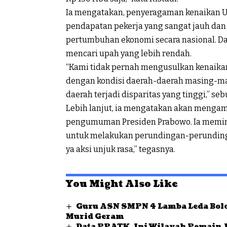
Ia mengatakan, penyeragaman kenaikan 
pendapatan pekerja yang sangat jauh dan
pertumbuhan ekonomi secara nasional. D
mencari upah yang lebih rendah.
“Kami tidak pernah mengusulkan kenaikan 
dengan kondisi daerah-daerah masing-ma
daerah terjadi disparitas yang tinggi,” sebu
Lebih lanjut, ia mengatakan akan menga
pengumuman Presiden Prabowo. Ia memint
untuk melakukan perundingan-perundingan
ya aksi unjuk rasa,” tegasnya.
You Might Also Like
Guru ASN SMPN 4 Lamba Leda Bolo
Murid Geram
Data PPATK, Ini Wilayah Pemain J