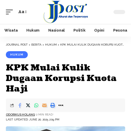
Aa
Font
Resizer
Wisata
Hukum
Nasional
Politik
Opini
Pesona
JOURNAL POST
>
BERITA
>
HUKUM
>
KPK MULAI KULIK DUGAAN KORUPSI KUOTA HAJI
HUKUM
KPK Mulai Kulik
Dugaan Korupsi Kuota
Haji
ODORIKUS HOLANG
2 MIN READ
LAST UPDATED: JUNE 20, 2025 2:09 PM