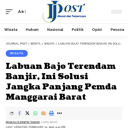
Aa
Font
Resizer
Wisata
Hukum
Nasional
Politik
Opini
Pesona
JOURNAL POST
>
BERITA
>
WISATA
>
LABUAN BAJO TERENDAM BANJIR, INI SOLUSI JANGKA PANJANG PEMDA MANGGARAI BARAT
WISATA
Labuan Bajo Terendam
Banjir, Ini Solusi
Jangka Panjang Pemda
Manggarai Barat
PASKALIS ERWIN TARAM
2 MIN READ
LAST UPDATED: FEBRUARY 12, 2025 4:41 PM