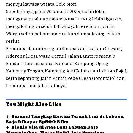
menuju kawasa wisata Golo Mori.
Sebelumnya, pada 20 Januari 2025, hujan lebat
mengguyur Labuan Bajo selama kurang lebih tiga jam,
mengakibatkan sejumlah wilayah terendam banjir.
Warga setempat pun merasakan dampak yang cukup
serius.
Beberapa daerah yang terdampak antara lain Cowang
Ndereng (Desa Watu Cermi), Jalan Lamtoro menuju
Bandara Internasional Komodo, Kampung Ujung,
Kampung Tengah, Kampung Air (Kelurahan Labuan Bajo),
serta sepanjang Jalan Pantai Pede (Desa Gorontalo) dan
beberapa ruas jalan lainnya.
You Might Also Like
Buruan! Tangkap Hewan Ternak Liar di Labuan
Bajo Dibayar Rp500 Ribu
Bisnis Vila di Atas Laut Labuan Bajo
Menggiurkan, Harga Rp60 Juta Semalam