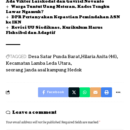
Ada Viktor Laiskodat dan Gavriel Novanto
Warga Tuntut Uang Meteran, Kades Tengku
Lawar Ngamuk?
DPR Pertanyakan Kepastian Pemindahan ASN
ke IKN
Revisi UU Sisdiknas, Kurikulum Harus
Fleksibel dan Adaptif
Desa Satar Punda Barat
Hilaria Anita (46)
TAGGED:
Kecamatan Lamba Leda Utara
seorang janda asal kampung Hedok
Facebook
Leave a comment
Your email address will not be published.
Required fields are marked
*