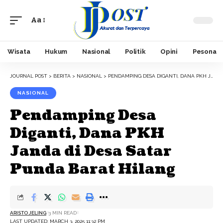
Aa
Font
Resizer
Wisata
Hukum
Nasional
Politik
Opini
Pesona
JOURNAL POST
>
BERITA
>
NASIONAL
>
PENDAMPING DESA DIGANTI, DANA PKH JANDA DI DESA SATAR PUNDA BARAT HILANG
NASIONAL
Pendamping Desa
Diganti, Dana PKH
Janda di Desa Satar
Punda Barat Hilang
ARISTO JELING
3 MIN READ
LAST UPDATED: MARCH 3, 2025 11:32 PM