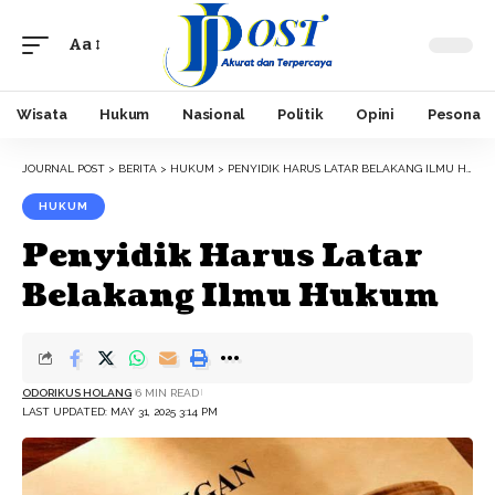
Aa
Font
Resizer
Wisata
Hukum
Nasional
Politik
Opini
Pesona
JOURNAL POST
>
BERITA
>
HUKUM
>
PENYIDIK HARUS LATAR BELAKANG ILMU HUKUM
HUKUM
Penyidik Harus Latar
Belakang Ilmu Hukum
ODORIKUS HOLANG
6 MIN READ
LAST UPDATED: MAY 31, 2025 3:14 PM