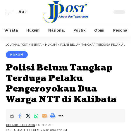
Aa
Font
Resizer
Wisata
Hukum
Nasional
Politik
Opini
Pesona
JOURNAL POST
>
BERITA
>
HUKUM
>
POLISI BELUM TANGKAP TERDUGA PELAKU PENGEROYOKAN DUA WARGA NTT DI KALIBATA
HUKUM
Polisi Belum Tangkap
Terduga Pelaku
Pengeroyokan Dua
Warga NTT di Kalibata
ODORIKUS HOLANG
1 MIN READ
LAST UPDATED: DECEMBER 12, 2025 2:02 PM