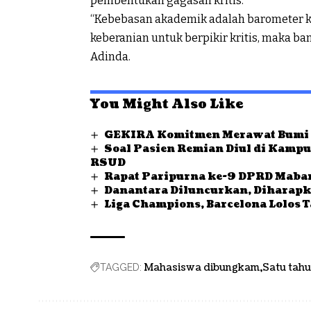
pembentukan gagasan kritis.
“Kebebasan akademik adalah barometer k
keberanian untuk berpikir kritis, maka 
Adinda.
You Might Also Like
GEKIRA Komitmen Merawat Bumi
Soal Pasien Remian Diul di Kampu
RSUD
Rapat Paripurna ke-9 DPRD Mabar
Danantara Diluncurkan, Diharapk
Liga Champions, Barcelona Lolos T
Mahasiswa dibungkam
Satu tah
TAGGED: