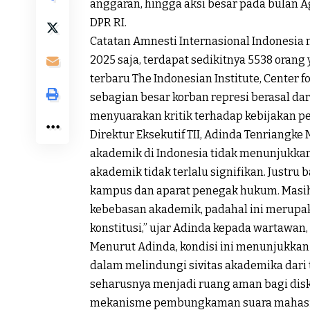
anggaran, hingga aksi besar pada bulan 
DPR RI.
Catatan Amnesti Internasional Indonesia
2025 saja, terdapat sedikitnya 5538 orang
terbaru The Indonesian Institute, Center f
sebagian besar korban represi berasal da
menyuarakan kritik terhadap kebijakan p
Direktur Eksekutif TII, Adinda Tenriangk
akademik di Indonesia tidak menunjukkan
akademik tidak terlalu signifikan. Justru
kampus dan aparat penegak hukum. Masi
kebebasan akademik, padahal ini merupak
konstitusi,” ujar Adinda kepada wartawan, 
Menurut Adinda, kondisi ini menunjukkan
dalam melindungi sivitas akademika dari
seharusnya menjadi ruang aman bagi diskur
mekanisme pembungkaman suara mahas