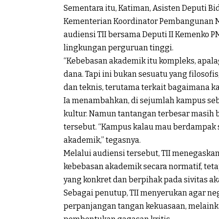
Sementara itu, Katiman, Asisten Deputi Bid
Kementerian Koordinator Pembangunan M
audiensi TII bersama Deputi II Kemenko 
lingkungan perguruan tinggi.
“Kebebasan akademik itu kompleks, apala
dana. Tapi ini bukan sesuatu yang filosof
dan teknis, terutama terkait bagaimana k
Ia menambahkan, di sejumlah kampus se
kultur. Namun tantangan terbesar masih 
tersebut. “Kampus kalau mau berdampak se
akademik,” tegasnya.
Melalui audiensi tersebut, TII menegask
kebebasan akademik secara normatif, tet
yang konkret dan berpihak pada sivitas a
Sebagai penutup, TII menyerukan agar ne
perpanjangan tangan kekuasaan, melaink