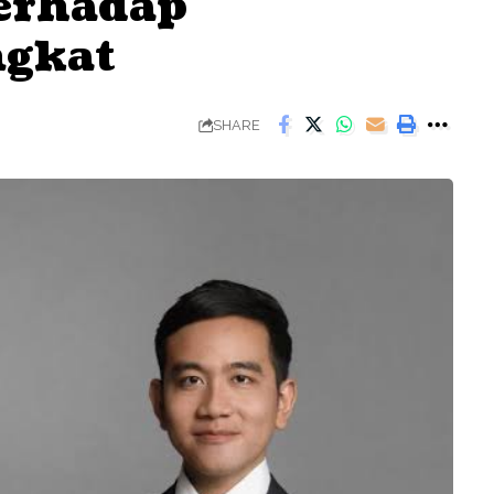
Terhadap
gkat
SHARE