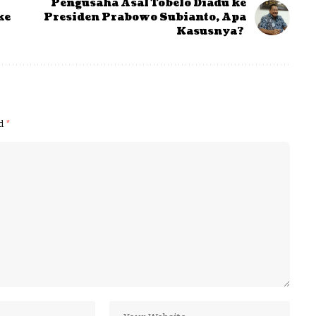
Pengusaha Asal Tobelo Diadu ke
ke
Presiden Prabowo Subianto, Apa
Kasusnya?
ed
*