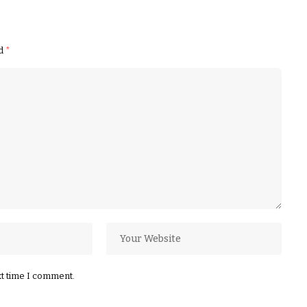
ed
*
xt time I comment.