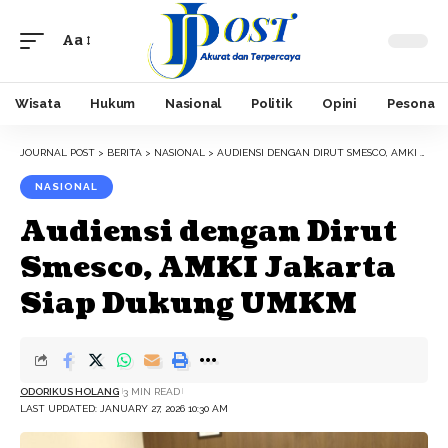
Aa
Font
Resizer
Wisata
Hukum
Nasional
Politik
Opini
Pesona
JOURNAL POST
>
BERITA
>
NASIONAL
>
AUDIENSI DENGAN DIRUT SMESCO, AMKI JAKARTA SIAP DUKUNG UMKM
NASIONAL
Audiensi dengan Dirut
Smesco, AMKI Jakarta
Siap Dukung UMKM
ODORIKUS HOLANG
3 MIN READ
LAST UPDATED: JANUARY 27, 2026 10:30 AM