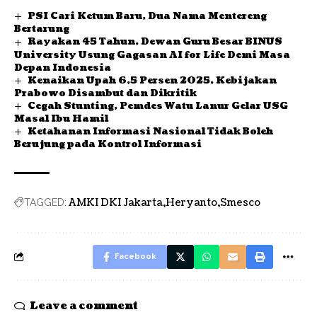
PSI Cari Ketum Baru, Dua Nama Mentereng
Bertarung
Rayakan 45 Tahun, Dewan Guru Besar BINUS
University Usung Gagasan AI for Life Demi Masa
Depan Indonesia
Kenaikan Upah 6,5 Persen 2025, Kebijakan
Prabowo Disambut dan Dikritik
Cegah Stunting, Pemdes Watu Lanur Gelar USG
Masal Ibu Hamil
Ketahanan Informasi Nasional Tidak Boleh
Berujung pada Kontrol Informasi
AMKI DKI Jakarta
Heryanto
Smesco
TAGGED:
Facebook
Leave a comment