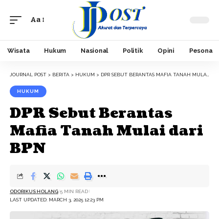
Aa
Font
Resizer
Wisata
Hukum
Nasional
Politik
Opini
Pesona
JOURNAL POST
>
BERITA
>
HUKUM
>
DPR SEBUT BERANTAS MAFIA TANAH MULAI DARI BPN
HUKUM
DPR Sebut Berantas
Mafia Tanah Mulai dari
BPN
ODORIKUS HOLANG
5 MIN READ
LAST UPDATED: MARCH 3, 2025 12:23 PM