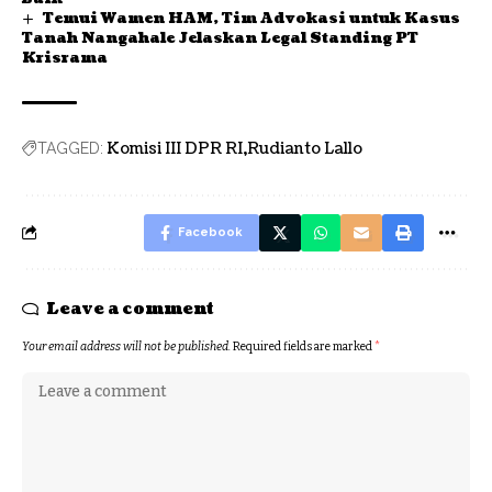
Temui Wamen HAM, Tim Advokasi untuk Kasus
Tanah Nangahale Jelaskan Legal Standing PT
Krisrama
Komisi III DPR RI
Rudianto Lallo
TAGGED:
Facebook
Leave a comment
Your email address will not be published.
Required fields are marked
*