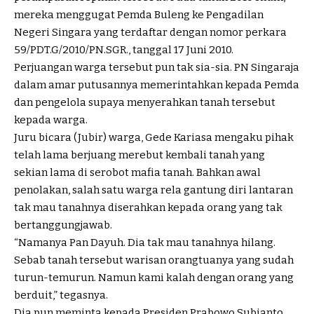
mereka menggugat Pemda Buleng ke Pengadilan
Negeri Singara yang terdaftar dengan nomor perkara
59/PDT.G/2010/PN.SGR., tanggal 17 Juni 2010.
Perjuangan warga tersebut pun tak sia-sia. PN Singaraja
dalam amar putusannya memerintahkan kepada Pemda
dan pengelola supaya menyerahkan tanah tersebut
kepada warga.
Juru bicara (Jubir) warga, Gede Kariasa mengaku pihak
telah lama berjuang merebut kembali tanah yang
sekian lama di serobot mafia tanah. Bahkan awal
penolakan, salah satu warga rela gantung diri lantaran
tak mau tanahnya diserahkan kepada orang yang tak
bertanggungjawab.
“Namanya Pan Dayuh. Dia tak mau tanahnya hilang.
Sebab tanah tersebut warisan orangtuanya yang sudah
turun-temurun. Namun kami kalah dengan orang yang
berduit,” tegasnya.
Dia pun meminta kepada Presiden Prabowo Subianto