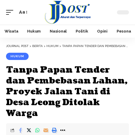
Aa
Font
Resizer
Wisata
Hukum
Nasional
Politik
Opini
Pesona
JOURNAL POST
>
BERITA
>
HUKUM
>
TANPA PAPAN TENDER DAN PEMBEBASAN LAHAN, PROYEK JALAN TANI DI DESA LEONG DITOLAK WARGA
HUKUM
Tanpa Papan Tender
dan Pembebasan Lahan,
Proyek Jalan Tani di
Desa Leong Ditolak
Warga