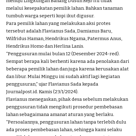
menuju Lingkungan Bahang Dusun Rejo itu tidak
melalui kesepakatan pemilik lahan. Bahkan tanaman
tumbuh warga seperti kopi ikut digusur.
Para pemilik lahan yang melakukan aksi protes
tersebut adalah Flavianus Sada, Damianus Baru,
Wilfridus Haman, Hendrikus Ngama, Patermus Anus,
Hendrikus Homo dan Herlina Lanis.
“Penggusuran mulai bulan 12 (Desember 2024-red).
Sempat berapa kali berhenti karena ada penolakan dari
beberapa pemilik lahan dan juga karena kerusakan alat
dan libur. Mulai Minggu ini sudah aktif lagi kegiatan
penggusuran,” ujar Flavianus Sada kepada
Journalpost.id. Kamis (23/1/2024).
Flavianus menegaskan, pihak desa sebelum melakukan
penggusuran tidak mengikuti prosedur pembebasan
lahan sebagaimana amanat aturan yang berlaku.
“Persoalannya, penggusuran lahan tanpa terlebih dulu
ada proses pembebasan lahan, sehingga kami selaku