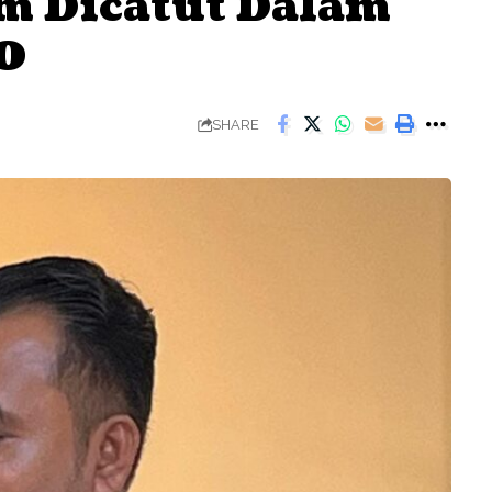
 Dicatut Dalam
O
SHARE