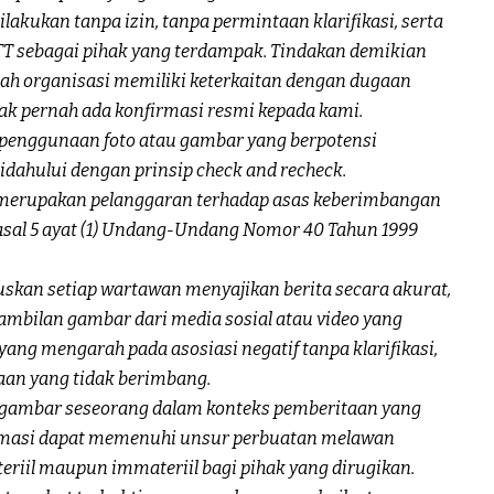
lakukan tanpa izin, tanpa permintaan klarifikasi, serta
TT sebagai pihak yang terdampak. Tindakan demikian
lah organisasi memiliki keterkaitan dengan dugaan
dak pernah ada konfirmasi resmi kepada kami.
l, penggunaan foto atau gambar yang berpotensi
dahului dengan prinsip check and recheck.
t merupakan pelanggaran terhadap asas keberimbangan
asal 5 ayat (1) Undang-Undang Nomor 40 Tahun 1999
ruskan setiap wartawan menyajikan berita secara akurat,
gambilan gambar dari media sosial atau video yang
yang mengarah pada asosiasi negatif tanpa klarifikasi,
aan yang tidak berimbang.
gambar seseorang dalam konteks pemberitaan yang
masi dapat memenuhi unsur perbuatan melawan
riil maupun immateriil bagi pihak yang dirugikan.