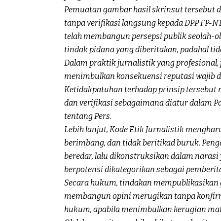
Pemuatan gambar hasil skrinsut tersebut di
tanpa verifikasi langsung kepada DPP FP-N
telah membangun persepsi publik seolah-o
tindak pidana yang diberitakan, padahal ti
Dalam praktik jurnalistik yang profesiona
menimbulkan konsekuensi reputasi wajib di
Ketidakpatuhan terhadap prinsip tersebu
dan verifikasi sebagaimana diatur dalam P
tentang Pers.
Lebih lanjut, Kode Etik Jurnalistik mengha
berimbang, dan tidak beritikad buruk. Pen
beredar, lalu dikonstruksikan dalam narasi 
berpotensi dikategorikan sebagai pemberit
Secara hukum, tindakan mempublikasikan 
membangun opini merugikan tanpa konfir
hukum, apabila menimbulkan kerugian mate