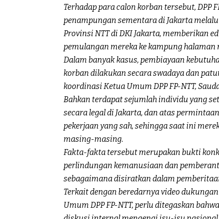
Terhadap para calon korban tersebut, DPP 
penampungan sementara di Jakarta melalu
Provinsi NTT di DKI Jakarta, memberikan e
pemulangan mereka ke kampung halaman 
Dalam banyak kasus, pembiayaan kebutuh
korban dilakukan secara swadaya dan patu
koordinasi Ketua Umum DPP FP-NTT, Sauda
Bahkan terdapat sejumlah individu yang set
secara legal di Jakarta, dan atas permint
pekerjaan yang sah, sehingga saat ini mer
masing-masing.
Fakta-fakta tersebut merupakan bukti kon
perlindungan kemanusiaan dan pemberantas
sebagaimana disiratkan dalam pemberitaan
Terkait dengan beredarnya video dukungan 
Umum DPP FP-NTT, perlu ditegaskan bahwa 
diskusi internal mengenai isu-isu nasional