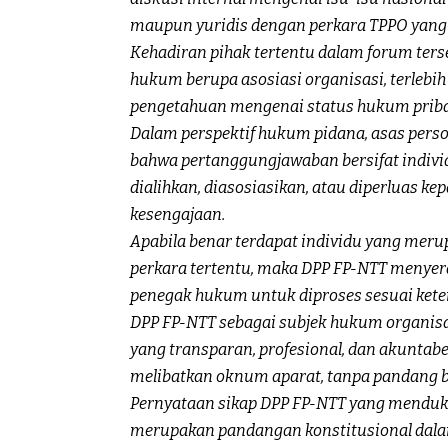
maupun yuridis dengan perkara TPPO yang 
Kehadiran pihak tertentu dalam forum ter
hukum berupa asosiasi organisasi, terlebih
pengetahuan mengenai status hukum priba
Dalam perspektif hukum pidana, asas per
bahwa pertanggungjawaban bersifat individu
dialihkan, diasosiasikan, atau diperluas ke
kesengajaan.
Apabila benar terdapat individu yang merup
perkara tertentu, maka DPP FP-NTT menyer
penegak hukum untuk diproses sesuai ket
DPP FP-NTT sebagai subjek hukum organis
yang transparan, profesional, dan akuntab
melibatkan oknum aparat, tanpa pandang b
Pernyataan sikap DPP FP-NTT yang menduku
merupakan pandangan konstitusional dalam