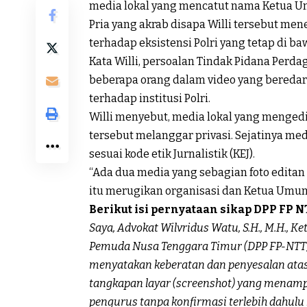
media lokal yang mencatut nama Ketua U
Pria yang akrab disapa Willi tersebut m
terhadap eksistensi Polri yang tetap di ba
Kata Willi, persoalan Tindak Pidana Perd
beberapa orang dalam video yang beredar
terhadap institusi Polri.
Willi menyebut, media lokal yang mengedit
tersebut melanggar privasi. Sejatinya med
sesuai kode etik Jurnalistik (KEJ).
“Ada dua media yang sebagian foto editan 
itu merugikan organisasi dan Ketua Umum,”
Berikut isi pernyataan sikap DPP FP 
Saya, Advokat Wilvridus Watu, S.H., M.H.,
Pemuda Nusa Tenggara Timur (DPP FP-NTT), 
menyatakan keberatan dan penyesalan ata
tangkapan layar (screenshot) yang menam
pengurus tanpa konfirmasi terlebih dahulu