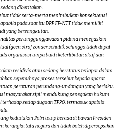
sedang diberitakan.
sebut tidak serta-merta menimbulkan konsekuensi
 apabila pada saat itu DPP FP-NTT tidak memiliki
di yang bersangkutan.
sonalitas pertanggungjawaban pidana menegaskan
al (geen straf zonder schuld), sehingga tidak dapat
pada organisasi tanpa bukti keterlibatan aktif dan
akan residivis atau sedang berstatus terlapor dalam
ahkan sepenuhnya proses tersebut kepada aparat
entuan peraturan perundang-undangan yang berlaku.
asi masyarakat sipil mendukung penegakan hukum
el terhadap setiap dugaan TPPO, termasuk apabila
ulu.
ng kedudukan Polri tetap berada di bawah Presiden
 kerangka tata negara dan tidak boleh dipersepsikan