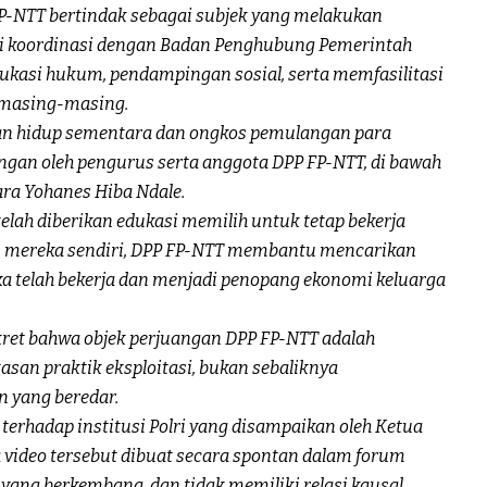
FP-NTT bertindak sebagai subjek yang melakukan
i koordinasi dengan Badan Penghubung Pemerintah
dukasi hukum, pendampingan sosial, serta memfasilitasi
masing-masing.
an hidup sementara dan ongkos pemulangan para
ngan oleh pengurus serta anggota DPP FP-NTT, di bawah
ra Yohanes Hiba Ndale.
elah diberikan edukasi memilih untuk tetap bekerja
aan mereka sendiri, DPP FP-NTT membantu mencarikan
eka telah bekerja dan menjadi penopang ekonomi keluarga
kret bahwa objek perjuangan DPP FP-NTT adalah
an praktik eksploitasi, bukan sebaliknya
 yang beredar.
terhadap institusi Polri yang disampaikan oleh Ketua
video tersebut dibuat secara spontan dalam forum
 yang berkembang, dan tidak memiliki relasi kausal