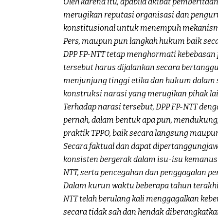
Oleh karena itu, apabila akibat pemberita
merugikan reputasi organisasi dan pengur
konstitusional untuk menempuh mekanisme
Pers, maupun pun langkah hukum baik secar
DPP FP-NTT tetap menghormati kebebasan 
tersebut harus dijalankan secara bertang
menjunjung tinggi etika dan hukum dalam se
konstruksi narasi yang merugikan pihak la
Terhadap narasi tersebut, DPP FP-NTT den
pernah, dalam bentuk apa pun, mendukung
praktik TPPO, baik secara langsung maupun
Secara faktual dan dapat dipertanggungjawa
konsisten bergerak dalam isu-isu kemanusia
NTT, serta pencegahan dan penggagalan pe
Dalam kurun waktu beberapa tahun terakhir
NTT telah berulang kali menggagalkan kebe
secara tidak sah dan hendak diberangkatkan 