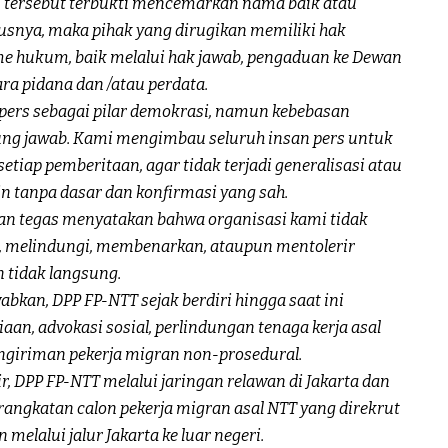
an tersebut terbukti mencemarkan nama baik atau
usnya, maka pihak yang dirugikan memiliki hak
 hukum, baik melalui hak jawab, pengaduan ke Dewan
a pidana dan /atau perdata.
pers sebagai pilar demokrasi, namun kebebasan
gung jawab. Kami mengimbau seluruh insan pers untuk
tiap pemberitaan, agar tidak terjadi generalisasi atau
in tanpa dasar dan konfirmasi yang sah.
gan tegas menyatakan bahwa organisasi kami tidak
, melindungi, membenarkan, ataupun mentolerir
 tidak langsung.
bkan, DPP FP-NTT sejak berdiri hingga saat ini
an, advokasi sosial, perlindungan tenaga kerja asal
ngiriman pekerja migran non-prosedural.
, DPP FP-NTT melalui jaringan relawan di Jakarta dan
rangkatan calon pekerja migran asal NTT yang direkrut
melalui jalur Jakarta ke luar negeri.