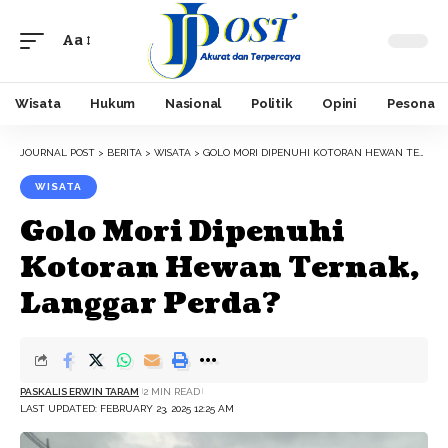
Aa
Font
Resizer
Wisata
Hukum
Nasional
Politik
Opini
Pesona
JOURNAL POST
>
BERITA
>
WISATA
>
GOLO MORI DIPENUHI KOTORAN HEWAN TERNAK, LANGGAR PERDA?
WISATA
Golo Mori Dipenuhi
Kotoran Hewan Ternak,
Langgar Perda?
PASKALIS ERWIN TARAM
2 MIN READ
LAST UPDATED: FEBRUARY 23, 2025 12:25 AM