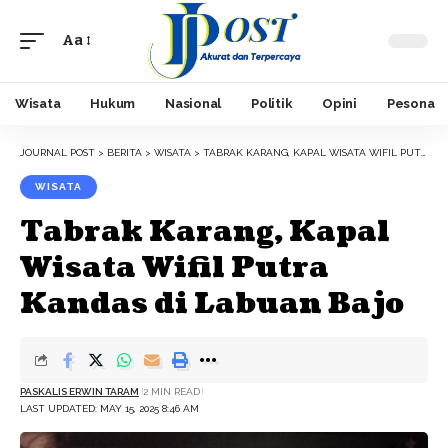
Aa
Font
Resizer
Wisata
Hukum
Nasional
Politik
Opini
Pesona
JOURNAL POST
>
BERITA
>
WISATA
>
TABRAK KARANG, KAPAL WISATA WIFIL PUTRA KANDAS DI LABUAN BAJO
WISATA
Tabrak Karang, Kapal
Wisata Wifil Putra
Kandas di Labuan Bajo
PASKALIS ERWIN TARAM
2 MIN READ
LAST UPDATED: MAY 15, 2025 8:46 AM