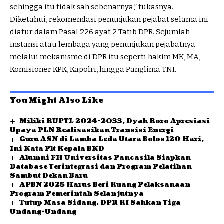
sehingga itu tidak sah sebenarnya,” tukasnya.
Diketahui, rekomendasi penunjukan pejabat selama ini
diatur dalam Pasal 226 ayat 2 Tatib DPR. Sejumlah
instansi atau lembaga yang penunjukan pejabatnya
melalui mekanisme di DPR itu seperti hakim MK, MA,
Komisioner KPK, Kapolri, hingga Panglima TNI.
You Might Also Like
Miliki RUPTL 2024-2033, Dyah Roro Apresiasi
Upaya PLN Realisasikan Transisi Energi
Guru ASN di Lamba Leda Utara Bolos 120 Hari,
Ini Kata Plt Kepala BKD
Alumni FH Universitas Pancasila Siapkan
Database Terintegrasi dan Program Pelatihan
Sambut Dekan Baru
APBN 2025 Harus Beri Ruang Pelaksanaan
Program Pemerintah Selanjutnya
Tutup Masa Sidang, DPR RI Sahkan Tiga
Undang-Undang