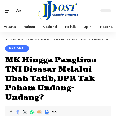
Aa
Font
Resizer
Wisata
Hukum
Nasional
Politik
Opini
Pesona
JOURNAL POST
>
BERITA
>
NASIONAL
>
MK HINGGA PANGLIMA TNI DISASAR MELALUI UBAH TATIB, DPR TAK PAHAM UNDANG-UNDANG?
NASIONAL
MK Hingga Panglima
TNI Disasar Melalui
Ubah Tatib, DPR Tak
Paham Undang-
Undang?