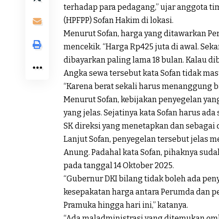
terhadap para pedagang,” ujar anggota t
(HPFPP) Sofan Hakim di lokasi.
Menurut Sofan, harga yang ditawarkan Pe
mencekik. “Harga Rp425 juta di awal. Sek
dibayarkan paling lama 18 bulan. Kalau dib
Angka sewa tersebut kata Sofan tidak ma
“Karena berat sekali harus menanggung bi
Menurut Sofan, kebijakan penyegelan yan
yang jelas. Sejatinya kata Sofan harus ada
SK direksi yang menetapkan dan sebagai da
Lanjut Sofan, penyegelan tersebut jelas m
Anung. Padahal kata Sofan, pihaknya su
pada tanggal 14 Oktober 2025.
“Gubernur DKI bilang tidak boleh ada pen
kesepakatan harga antara Perumda dan pe
Pramuka hingga hari ini,” katanya.
“Ada maladministrasi yang ditemukan om