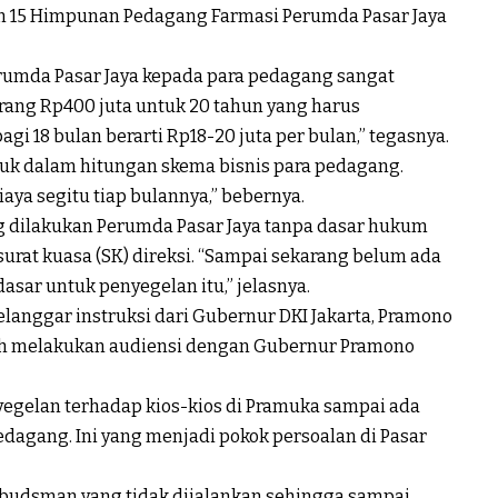
im 15 Himpunan Pedagang Farmasi Perumda Pasar Jaya
rumda Pasar Jaya kepada para pedagang sangat
arang Rp400 juta untuk 20 tahun yang harus
agi 18 bulan berarti Rp18-20 juta per bulan,” tegasnya.
suk dalam hitungan skema bisnis para pedagang.
aya segitu tiap bulannya,” bebernya.
g dilakukan Perumda Pasar Jaya tanpa dasar hukum
 surat kuasa (SK) direksi. “Sampai sekarang belum ada
sar untuk penyegelan itu,” jelasnya.
elanggar instruksi dari Gubernur DKI Jakarta, Pramono
dah melakukan audiensi dengan Gubernur Pramono
yegelan terhadap kios-kios di Pramuka sampai ada
dagang. Ini yang menjadi pokok persoalan di Pasar
budsman yang tidak dijalankan sehingga sampai