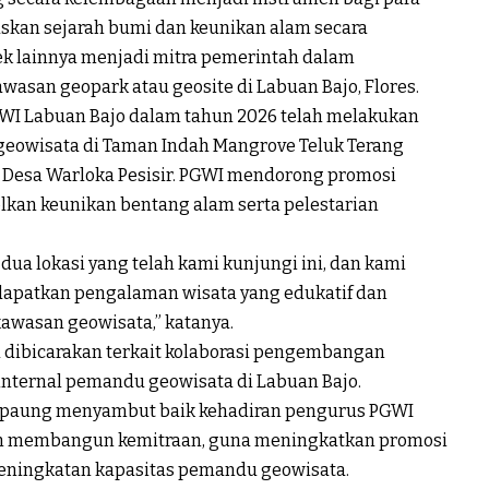
kan sejarah bumi dan keunikan alam secara
ek lainnya menjadi mitra pemerintah dalam
n geopark atau geosite di Labuan Bajo, Flores.
PGWI Labuan Bajo dalam tahun 2026 telah melakukan
i geowisata di Taman Indah Mangrove Teluk Terang
 Desa Warloka Pesisir. PGWI mendorong promosi
lkan keunikan bentang alam serta pelestarian
ua lokasi yang telah kami kunjungi ini, dan kami
apatkan pengalaman wisata yang edukatif dan
kawasan geowisata,” katanya.
ga dibicarakan terkait kolaborasi pengembangan
internal pemandu geowisata di Labuan Bajo.
arpaung menyambut baik kehadiran pengurus PGWI
n membangun kemitraan, guna meningkatkan promosi
 peningkatan kapasitas pemandu geowisata.