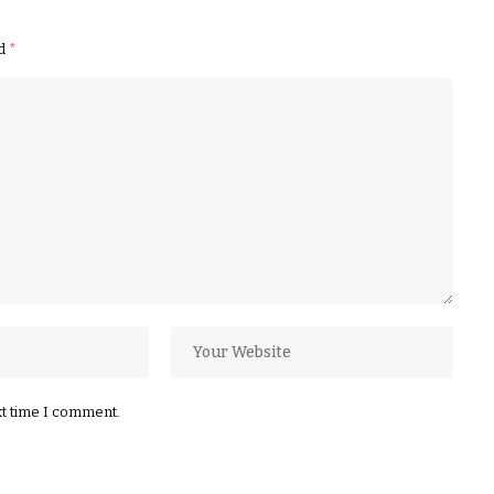
ed
*
xt time I comment.