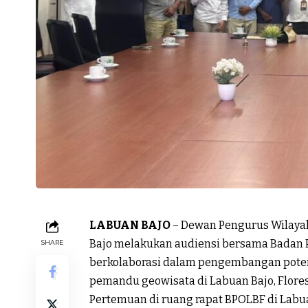
LABUAN BAJO
– Dewan Pengurus Wilaya
Bajo melakukan audiensi bersama Badan P
SHARE
berkolaborasi dalam pengembangan poten
pemandu geowisata di Labuan Bajo, Flores
Pertemuan di ruang rapat BPOLBF di Labua