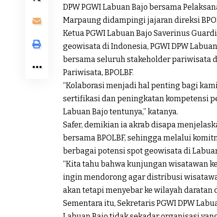
DPW PGWI Labuan Bajo bersama Pelaksana
Marpaung didampingi jajaran direksi BPOL
Ketua PGWI Labuan Bajo Saverinus Guard
geowisata di Indonesia, PGWI DPW Labua
bersama seluruh stakeholder pariwisata 
Pariwisata, BPOLBF.
“Kolaborasi menjadi hal penting bagi kami
sertifikasi dan peningkatan kompetensi 
Labuan Bajo tentunya,” katanya.
Safer, demikian ia akrab disapa menjela
bersama BPOLBF, sehingga melalui kom
berbagai potensi spot geowisata di Labuan
“Kita tahu bahwa kunjungan wisatawan ke 
ingin mendorong agar distribusi wisataw
akan tetapi menyebar ke wilayah daratan d
Sementara itu, Sekretaris PGWI DPW Labu
Labuan Bajo tidak sekadar organisasi ya