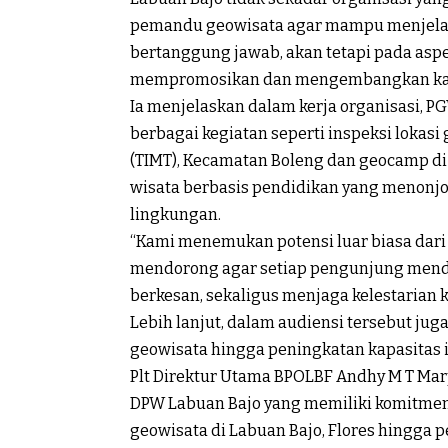
pemandu geowisata agar mampu menjelas
bertanggung jawab, akan tetapi pada asp
mempromosikan dan mengembangkan kawasa
Ia menjelaskan dalam kerja organisasi, 
berbagai kegiatan seperti inspeksi lokas
(TIMT), Kecamatan Boleng dan geocamp di
wisata berbasis pendidikan yang menonjo
lingkungan.
“Kami menemukan potensi luar biasa dari d
mendorong agar setiap pengunjung mend
berkesan, sekaligus menjaga kelestarian 
Lebih lanjut, dalam audiensi tersebut ju
geowisata hingga peningkatan kapasitas 
Plt Direktur Utama BPOLBF Andhy M T M
DPW Labuan Bajo yang memiliki komitme
geowisata di Labuan Bajo, Flores hingga