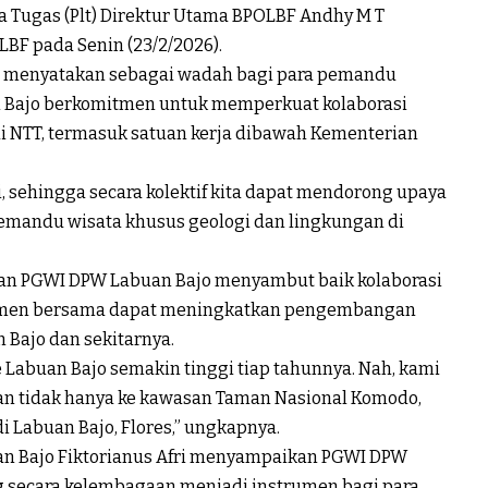
 Tugas (Plt) Direktur Utama BPOLBF Andhy M T
BF pada Senin (23/2/2026).
i menyatakan sebagai wadah bagi para pemandu
n Bajo berkomitmen untuk memperkuat kolaborasi
di NTT, termasuk satuan kerja dibawah Kementerian
, sehingga secara kolektif kita dapat mendorong upaya
pemandu wisata khusus geologi dan lingkungan di
skan PGWI DPW Labuan Bajo menyambut baik kolaborasi
itmen bersama dapat meningkatkan pengembangan
 Bajo dan sekitarnya.
Labuan Bajo semakin tinggi tiap tahunnya. Nah, kami
an tidak hanya ke kawasan Taman Nasional Komodo,
i Labuan Bajo, Flores,” ungkapnya.
an Bajo Fiktorianus Afri menyampaikan PGWI DPW
ng secara kelembagaan menjadi instrumen bagi para