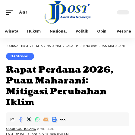
Aa
Font
Resizer
Wisata
Hukum
Nasional
Politik
Opini
Pesona
JOURNAL POST
>
BERITA
>
NASIONAL
>
RAPAT PERDANA 2026, PUAN MAHARANI: MITIGASI PERUBAHAN IKLIM
NASIONAL
Rapat Perdana 2026,
Puan Maharani:
Mitigasi Perubahan
Iklim
ODORIKUS HOLANG
2 MIN READ
LAST UPDATED: JANUARY 13, 2026 12:43 PM