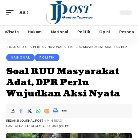
Aa
Font
Resizer
Wisata
Hukum
Nasional
Politik
Opini
Pesona
JOURNAL POST
>
BERITA
>
NASIONAL
>
SOAL RUU MASYARAKAT ADAT, DPR PERLU WUJUDKAN AKSI NYATA
NASIONAL
POLITIK
Soal RUU Masyarakat
Adat, DPR Perlu
Wujudkan Aksi Nyata
REDAKSI JOURNAL POST
3 MIN READ
LAST UPDATED: DECEMBER 4, 2024 5:18 PM