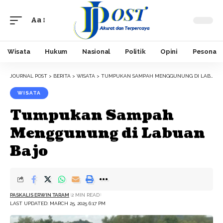
Aa
Font
Resizer
Wisata
Hukum
Nasional
Politik
Opini
Pesona
JOURNAL POST
>
BERITA
>
WISATA
>
TUMPUKAN SAMPAH MENGGUNUNG DI LABUAN BAJO
WISATA
Tumpukan Sampah
Menggunung di Labuan
Bajo
PASKALIS ERWIN TARAM
2 MIN READ
LAST UPDATED: MARCH 25, 2025 6:17 PM