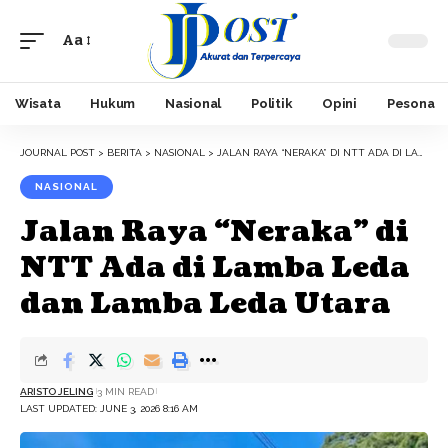
Aa
Font
Resizer
Wisata
Hukum
Nasional
Politik
Opini
Pesona
JOURNAL POST
>
BERITA
>
NASIONAL
>
JALAN RAYA “NERAKA” DI NTT ADA DI LAMBA LEDA DAN LAMBA LEDA UTARA
NASIONAL
Jalan Raya “Neraka” di
NTT Ada di Lamba Leda
dan Lamba Leda Utara
ARISTO JELING
3 MIN READ
LAST UPDATED: JUNE 3, 2026 8:16 AM