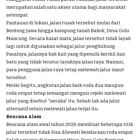
merupakan salah satu akses utama bagi masyarakat
setempat.
Pantauan di lokasi, jalan rusak tersebut mulai dari
Benteng Jawa hingga kampung tanah Bakok, Desa Golo
Mancung. Secara kasat mata, jalan tersebut tidak layak
lagi untuk digunakan sebagai jalur penghubung.
Pasalnya, jalannya bak kali yang dipenuhi kerikil dan
batu yang tidak teratur layaknya jalan raya. Namun,
para pengguna jalan raya tetap melewati jalur maut
tersebut.
Meski begitu, angkutan jalan baik roda dua maupun
roda empat tetap semangat mengais rejeki melewati
jalur yang disebut “neraka” itu. Sebab tak ada jalur
alternatif selain melewati jalan terjal itu.
Bencana Alam
Bencana alam awal tahun 2026 membuat beberapa titik
jalur tersebut tidak bisa dilewati kendaraan roda empat.
Salah satunya di kampung Waso, Desa Golo Rentung,